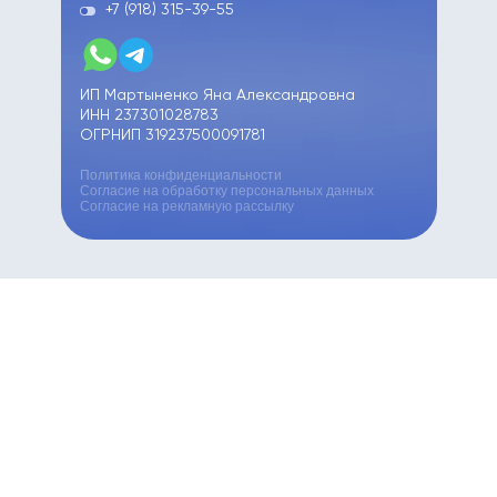
+7 (918) 315-39-55
ИП Мартыненко Яна Александровна
ИНН 237301028783
ОГРНИП 319237500091781
Политика конфиденциальности
Согласие на обработку персональных данных
Согласие на рекламную рассылку